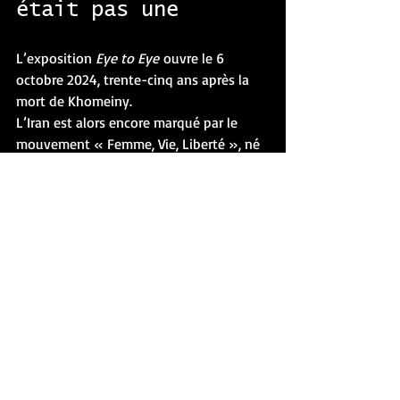
était pas une
L’exposition 
Eye to Eye
 ouvre le 6 
octobre 2024, trente-cinq ans après la 
mort de Khomeiny.
L’Iran est alors encore marqué par le 
mouvement « Femme, Vie, Liberté », né 
en 2022 après la mort de Mahsa Amini. 
L’élection du président Masoud 
Pezeshkian, présenté comme 
réformateur, a suscité l’espoir d’un 
relatif desserrement social sans remettre 
en cause l’architecture autoritaire du 
régime.
Dans les galeries du musée, de 
nombreuses visiteuses apparaissent les 
cheveux découverts. Les autorités ne 