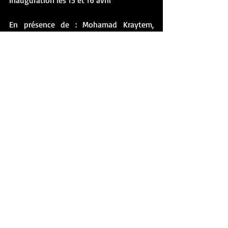
En présence de : Mohamad Kraytem, 
Hélène Becquelin, Gabriel Dumoulin, et 
Tom Tirabosco
Programme à venir 
Source : Institut Français Liban
art trading finance
artadvisor
ambassade suisse
quartiersuisse hotel
beirut
exposition
lyon bd
Posts récents
Voir tout