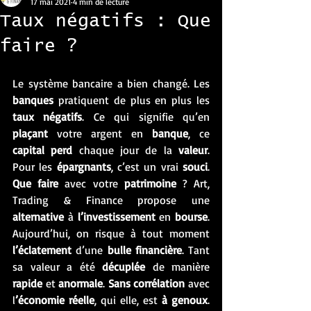
17 mai 2021
4 min de lecture
Taux négatifs : Que
faire ?
Le système bancaire a bien changé. Les 
banques
 pratiquent de plus en plus les 
taux négatifs
. Ce qui signifie qu’en 
plaçant
 votre argent en 
banque
, ce 
capital perd
 chaque jour de la 
valeur
. 
Pour les 
épargnants
, c’est un vrai 
souci
. 
Que faire
 avec votre 
patrimoine
 ? Art, 
Trading & Finance propose une 
alternative
 à 
l’investissement
 en 
bourse
. 
Aujourd’hui, on risque à tout moment 
l’éclatement
 d’une 
bulle financière
. Tant 
sa valeur a été 
décuplée
 de manière 
rapide
 et 
anormale
. 
Sans corrélation
 avec 
l
’économie réelle
, qui elle, est 
à genoux
. 