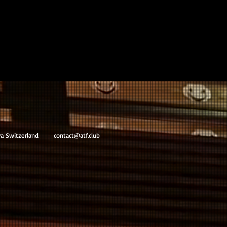
va Switzerland
contact@atf.club