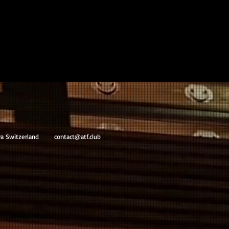
va Switzerland
contact@atf.club